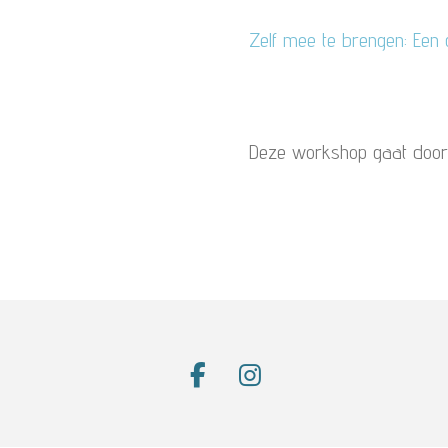
Zelf mee te brengen: Een 
Deze workshop gaat door 
F
I
a
n
c
s