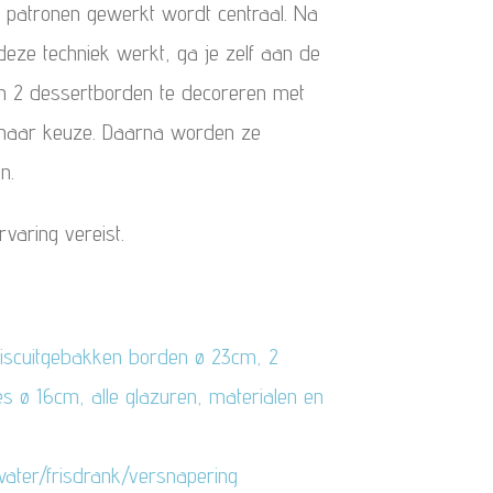
 patronen gewerkt wordt centraal. Na
 deze techniek werkt, ga je zelf aan de
en 2 dessertborden te decoreren met
 naar keuze. Daarna worden ze
en.
rvaring vereist.
 biscuitgebakken borden ø 23cm, 2
 ø 16cm, alle glazuren, materialen en
/water/frisdrank/versnapering