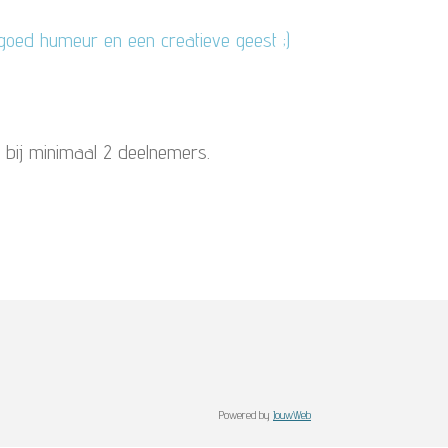
goed humeur en een creatieve geest ;)
bij minimaal 2 deelnemers.
Powered by
JouwWeb