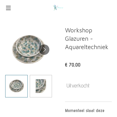
Ga
direct
naar
Workshop
de
Glazuren -
hoofdinhoud
Aquareltechniek
€ 70,00
Uitverkocht
Momenteel staat deze