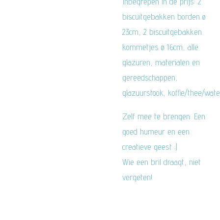
Inbegrepen in de prijs: 2
biscuitgebakken borden ø
23cm, 2 biscuitgebakken
kommetjes ø 16cm, alle
glazuren, materialen en
gereedschappen,
glazuurstook, koffie/thee/wat
Zelf mee te brengen: Een
goed humeur en een
creatieve geest ;)
Wie een bril draagt, niet
vergeten!