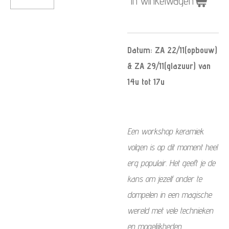
In winkelwagen
Datum: ZA 22/11(opbouw)
& ZA 29/11(glazuur) van
14u tot 17u
Een workshop keramiek
volgen is op dit moment heel
erg populair. Het geeft je de
kans om jezelf onder te
dompelen in een magische
wereld met vele technieken
en mogelijkheden.