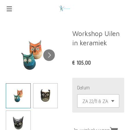
Ga
direct
naar
Workshop Uilen
de
in keramiek
hoofdinhoud
€ 105,00
Datum