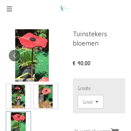
Ga
direct
naar
Tuinstekers
de
bloemen
hoofdinhoud
€ 40,00
Grootte